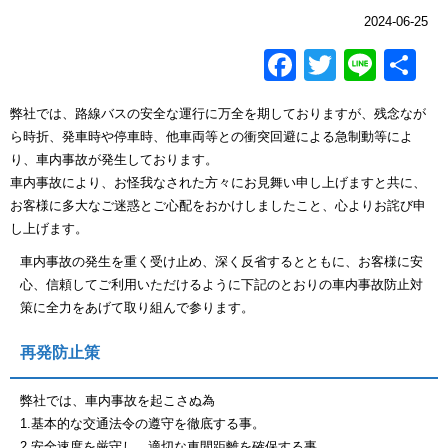
2024-06-25
Facebook
Twitter
Line
共
有
弊社では、路線バスの安全な運行に万全を期しておりますが、残念なが
ら時折、発車時や停車時、他車両等との衝突回避による急制動等によ
り、車内事故が発生しております。
車内事故により、お怪我なされた方々にお見舞い申し上げますと共に、
お客様に多大なご迷惑とご心配をおかけしましたこと、心よりお詫び申
し上げます。
車内事故の発生を重く受け止め、深く反省するとともに、お客様に安
心、信頼してご利用いただけるように下記のとおりの車内事故防止対
策に全力をあげて取り組んで参ります。
再発防止策
弊社では、車内事故を起こさぬ為
1.基本的な交通法令の遵守を徹底する事。
2.安全速度を厳守し、適切な車間距離を確保する事。