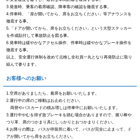
3.発進時、乗客の着席確認、降車客の確認を徹底する事。
4.停車時、「扉が開いてから、席をお立ちください」等アナウンスを
徹底する事。
5.「ドアが開いてから、席をお立ちください」という大型ステッカー
を作成貼付して事故防止を図る事。
6.発車時は緩やかなアクセル操作、停車時は緩やかなブレーキ操作を
徹底する事。
以上、安全運行体制を改めて点検し全社員一丸となり再発防止に取り
組んで参ります。
お客様へのお願い
1.空席がありましたら、着席をお願いいたします。
2.運行中の席のご移動はお止めください。
両替やパスカードの積み増しは停車中にお願いいたします。
3.運行中やむを得ず急ブレーキを踏む場合がありますので、握り棒や
つり革、席のつかまり具にしっかりとおつかまりください。
4.お降りの際は、バスが停留所に着いて、バスが完全に止まって、ド
アが開いてから席をお立ちください。