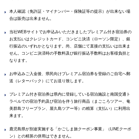
本人確認（免許証・マイナンバー・保険証等の提示）が出来ない場
合は販売は出来ません。
当社WEBサイトでお申込みいただきましたプレミアム付き宿泊券の
お支払いはクレジットカード、コンビニ決済（ローソン限定）、銀
行振込のいずれかとなります。尚、店舗にて直接の支払いは出来ま
せん。コンビニ決済時の手数料及び銀行振込手数料はお客様負担と
なります。
お申込みご入金後、県民向けプレミアム宿泊券を登録のご自宅へ郵
送（レターパック）にてお送り致します。
プレミアム付き宿泊券は県内に登録している宿泊施設と南国交通ト
ラベルでの宿泊予約及び宿泊を伴う旅行商品（まごころツアー、奄
美群島フリープラン、屋久島ツアー等）の精算（支払い）に利用出
来ます。
鹿児島県が別途実施する「かごしま旅クーポン事業」（LINEクーポ
ン）との精算の併用はできません。