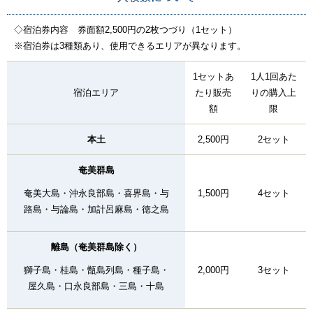
◇宿泊券内容 券面額2,500円の2枚つづり（1セット）
※宿泊券は3種類あり、使用できるエリアが異なります。
1セットあ
1人1回あた
宿泊エリア
たり販売
りの購入上
額
限
本土
2,500円
2セット
奄美群島
奄美大島・沖永良部島・喜界島・与
1,500円
4セット
路島・与論島・加計呂麻島・徳之島
離島（奄美群島除く）
獅子島・桂島・甑島列島・種子島・
2,000円
3セット
屋久島・口永良部島・三島・十島