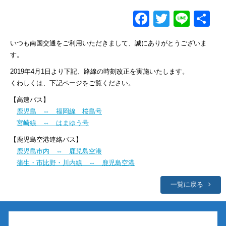
Facebook
Twitter
Line
共
有
いつも南国交通をご利用いただきまして、誠にありがとうございま
す。
2019年4月1日より下記、路線の時刻改正を実施いたします。
くわしくは、下記ページをご覧ください。
【高速バス】
鹿児島 ⇔ 福岡線 桜島号
宮崎線 ⇔ はまゆう号
【鹿児島空港連絡バス】
鹿児島市内 ⇔ 鹿児島空港
蒲生・市比野・川内線 ⇔ 鹿児島空港
一覧に戻る