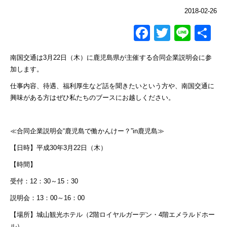
2018-02-26
Facebook
Twitter
Line
共
有
南国交通は3月22日（木）に鹿児島県が主催する合同企業説明会に参
加します。
仕事内容、待遇、福利厚生など話を聞きたいという方や、南国交通に
興味がある方はぜひ私たちのブースにお越しください。
≪合同企業説明会“鹿児島で働かんけー？”in鹿児島≫
【日時】平成30年3月22日（木）
【時間】
受付：12：30～15：30
説明会：13：00～16：00
【場所】城山観光ホテル（2階ロイヤルガーデン・4階エメラルドホー
ル）