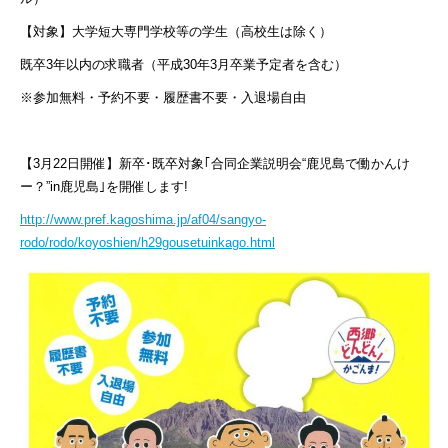
【対象】大学短大専門学校等の学生（高校生は除く）
既卒3年以内の求職者（平成30年3月卒業予定者を含む）
※参加無料・予約不要・履歴書不要・入退場自由
【3月22日開催】新卒･既卒対象｢合同企業説明会“鹿児島で働かんけ
ー？”in鹿児島｣を開催します!
http://www.pref.kagoshima.jp/af04/sangyo-
rodo/rodo/koyoshien/h29gousetuinkago.html