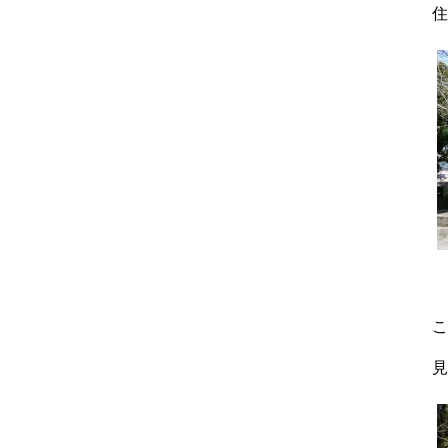
住
こ
見