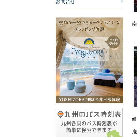
お問合せ
南
維
鹿