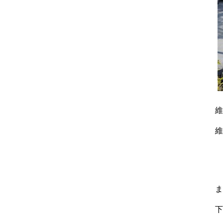
維
維
ま
下