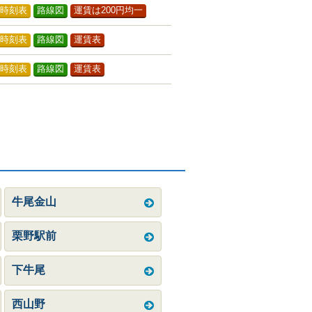
時刻表
路線図
運賃は200円均一
時刻表
路線図
運賃表
時刻表
路線図
運賃表
牛尾金山
栗野駅前
下牛尾
西山野