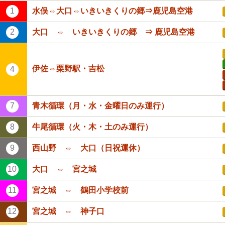
1
水俣⇔大口⇔いきいきくりの郷⇒鹿児島空港
2
大口 ⇔ いきいきくりの郷 ⇒ 鹿児島空港
伊佐⇔栗野駅・吉松
4
7
青木循環（月・水・金曜日のみ運行）
8
牛尾循環（火・木・土のみ運行）
9
西山野 ⇔ 大口（日祝運休）
10
大口 ⇔ 宮之城
11
宮之城 ⇔ 鶴田小学校前
12
宮之城 ⇔ 神子口