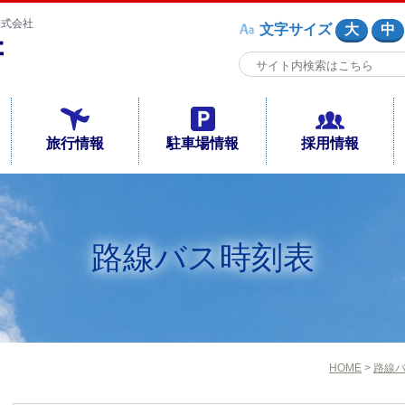
株式会社
文字サイズ
大
中
旅行情報
駐車場情報
採用情報
路線バス時刻表
HOME
>
路線