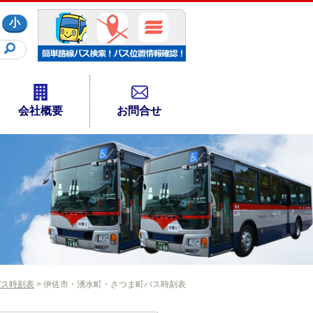
小
会社概要
お問合せ
バス時刻表
> 伊佐市・湧水町・さつま町バス時刻表