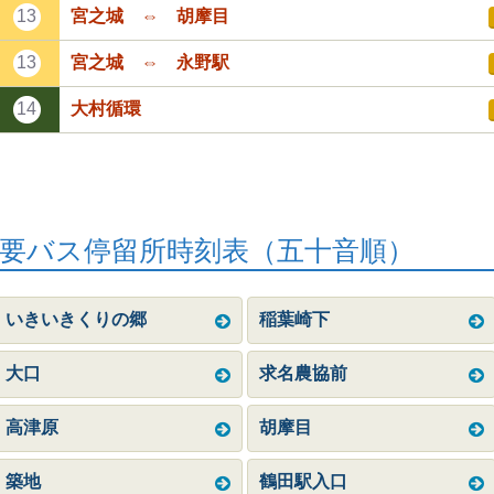
13
宮之城 ⇔ 胡摩目
13
宮之城 ⇔ 永野駅
14
大村循環
要バス停留所時刻表（五十音順）
いきいきくりの郷
稲葉崎下
大口
求名農協前
高津原
胡摩目
築地
鶴田駅入口