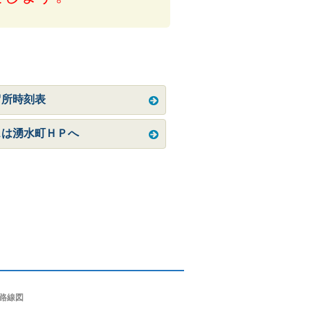
留所時刻表
スは湧水町ＨＰへ
路線図